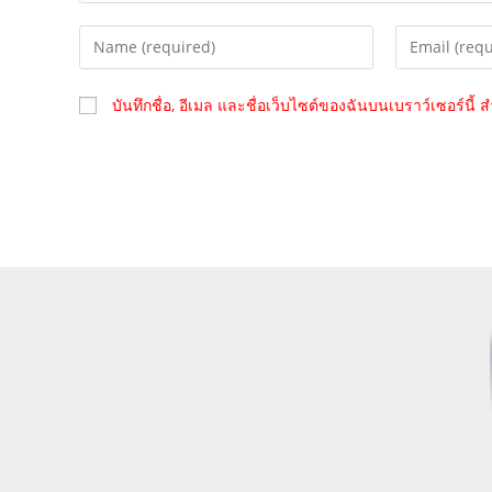
บันทึกชื่อ, อีเมล และชื่อเว็บไซต์ของฉันบนเบราว์เซอร์นี