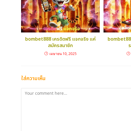
bombet888 เครดิตฟรี แจกจริง แค่
bombet888
สมัครสมาชิก
ร
เมษายน 10, 2025
ใส่ความเห็น