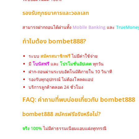
รองรับทุกธนาคารและวอลเลท
สามารถฝากถอนได้ผ่านทั้ง
Mobile Banking
และ
TrueMoney
ทำไมต้อง bombet888?
ระบบ
สมัครสมาชิกฟรี
ไม่มีค่าใช้จ่าย
มี
โบนัสฟรี
และ
โปรโมชั่นอัปเดต
ทุกวัน
ฝาก-ถอนผ่านระบบอัตโนมัติภายใน 10 วินาที
รองรับทุกอุปกรณ์ ไม่ต้องโหลดแอป
บริการลูกค้าตลอด 24 ชั่วโมง
FAQ: คำถามที่พบบ่อยเกี่ยวกับ bombet888
bombet888 สมัครฟรีจริงหรือไม่?
จริง 100%
ไม่มีค่าธรรมเนียมแอบแฝงทุกกรณี