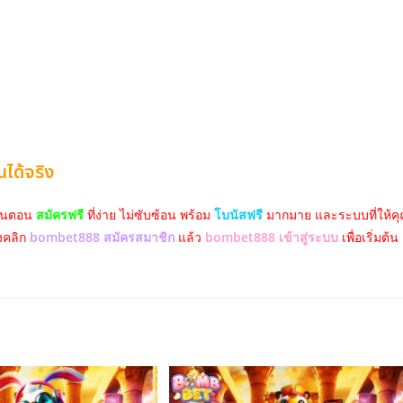
นได้จริง
ขั้นตอน
สมัครฟรี
ที่ง่าย ไม่ซับซ้อน พร้อม
โบนัสฟรี
มากมาย และระบบที่ให้ค
ยงคลิก
bombet888 สมัครสมาชิก
แล้ว
bombet888 เข้าสู่ระบบ
เพื่อเริ่มต้น